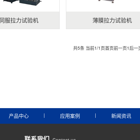
伺服拉力试验机
薄膜拉力试验机
共5条 当前1/1页
首页
前一页
1
后一
产品中心
应用案例
新闻资讯
联系我们
Contact us