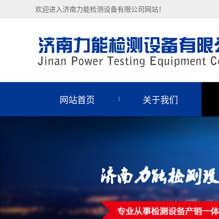
欢迎进入济南力能检测设备有限公司网站！
网站首页
关于我们