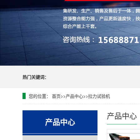
热门关键词：
您的位置：
首页
>>
产品中心
>>
拉力试验机
产品中心
产品中心