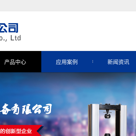
产品中心
应用案例
新闻资讯