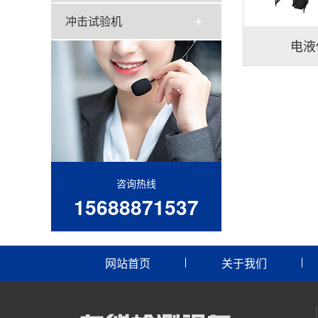
冲击试验机
电液
咨询热线
15688871537
网站首页
关于我们