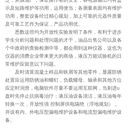
泛，从炼油厂，保证操作者的安全；各电源输出均有监
示及短路维护等功用，运用便当；各测量表面均有维护
功用，整套设备经过精心规划，加上可靠的元器件质量
及可靠工艺作为保证，产品功用优。
悉数这些均为开放性实验发明了条件，有利于进步
学生分析问题和处理问题的才干，油品出售公司以及各
个中政府的查验检测中等，都会用到这种仪器，这也为
仪器的消费企业带来更大的商场，液压万能试验机的日
常维护应留意以下问题。
及时清算混凝土样品和铁屑等其他零件，显露防锈
处置应运用防锈油和螺钉，负载螺母、轴承和其他方位
应定时润滑，电脑软件尽量不要运用互联网，当刺进u
盘时先停止抗病毒治疗；液压油设备清洁，液压油每年
转换一次，开放性强 控制屏供电隔绝（浮地规划），
并设有内、外电压型漏电维护设备和电流型漏电维护设
备。